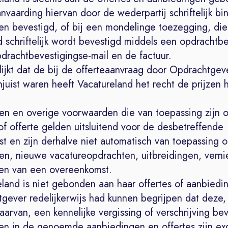
nvaarding hiervan door de wederpartij schriftelijk b
n bevestigd, of bij een mondelinge toezegging, die
 schriftelijk wordt bevestigd middels een opdrachtbe
drachtbevestigingse-mail en de factuur.
lijkt dat de bij de offerteaanvraag door Opdrachtgeve
uist waren heeft Vacatureland het recht de prijzen 
zen en overige voorwaarden die van toepassing zijn 
f offerte gelden uitsluitend voor de desbetreffende
t en zijn derhalve niet automatisch van toepassing 
gen, nieuwe vacatureopdrachten, uitbreidingen, vern
gen van een overeenkomst.
eland is niet gebonden aan haar offertes of aanbiedi
gever redelijkerwijs had kunnen begrijpen dat deze,
arvan, een kennelijke vergissing of verschrijving bev
zen in de genoemde aanbiedingen en offertes zijn exc