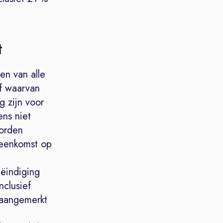
t
en van alle
f waarvan
g zijn voor
ns niet
worden
ereenkomst op
eëindiging
nclusief
 aangemerkt