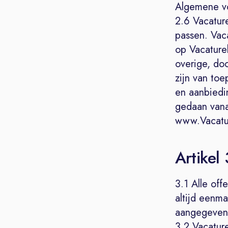
Algemene vo
2.6 Vacatur
passen. Vac
op Vacaturel
overige, do
zijn van to
en aanbiedin
gedaan vana
www.Vacatur
Artikel
3.1 Alle off
altijd eenma
aangegeven
3.2 Vacatur