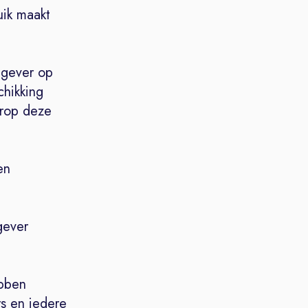
uik maakt
tgever op
chikking
arop deze
en
gever
ebben
s en iedere