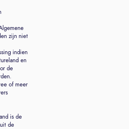
n
p
. Algemene
n zijn niet
sing indien
atureland en
or de
rden.
wee of meer
ers
n
and is de
uit de