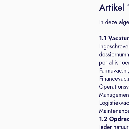
Artikel 
In deze alg
1.1 Vacatu
Ingeschreve
dossiernumm
portal is to
Farmavac.nl,
Financevac.
Operationsva
Managementv
Logistiekvac.
Maintenance
1.2 Opdrac
Ieder natuu