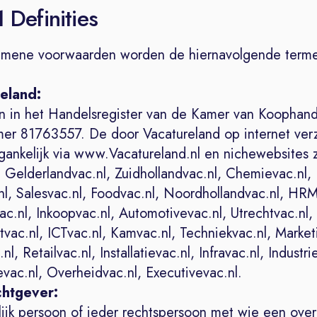
1 Definities
emene voorwaarden worden de hiernavolgende terme
reland:
n in het Handelsregister van de Kamer van Koophand
er 81763557. De door Vacatureland op internet ver
egankelijk via www.Vacatureland.nl en nichewebsites 
 Gelderlandvac.nl, Zuidhollandvac.nl, Chemievac.nl,
nl, Salesvac.nl, Foodvac.nl, Noordhollandvac.nl, HRM
c.nl, Inkoopvac.nl, Automotivevac.nl, Utrechtvac.nl,
ac.nl, ICTvac.nl, Kamvac.nl, Techniekvac.nl, Market
nl, Retailvac.nl, Installatievac.nl, Infravac.nl, Industri
vac.nl, Overheidvac.nl, Executivevac.nl.
htgever:
rlijk persoon of ieder rechtspersoon met wie een ov