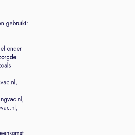
n gebruikt:
el onder
zorgde
zoals
vac.nl,
ingvac.nl,
evac.nl,
ereenkomst