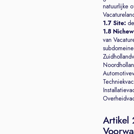
natuurlijke 
Vacaturelan
1.7 Site:
de
1.8 Nichew
van Vacatur
subdomeinen
Zuidhollandv
Noordhollan
Automotivev
Techniekvac.
Installatieva
Overheidvac.
Artikel
Voorwa