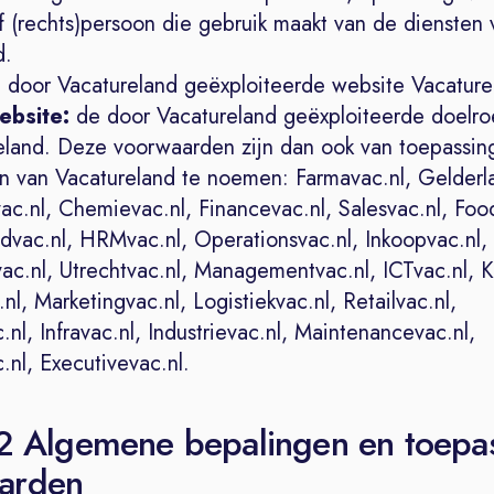
of (rechts)persoon die gebruik maakt van de diensten 
d.
 door Vacatureland geëxploiteerde website Vacature
ebsite:
de door Vacatureland geëxploiteerde doelr
eland. Deze voorwaarden zijn dan ook van toepassing
 van Vacatureland te noemen: Farmavac.nl, Gelderla
ac.nl, Chemievac.nl, Financevac.nl, Salesvac.nl, Foo
dvac.nl, HRMvac.nl, Operationsvac.nl, Inkoopvac.nl,
ac.nl, Utrechtvac.nl, Managementvac.nl, ICTvac.nl, 
nl, Marketingvac.nl, Logistiekvac.nl, Retailvac.nl,
c.nl, Infravac.nl, Industrievac.nl, Maintenancevac.nl,
nl, Executivevac.nl.
 2 Algemene bepalingen en toepa
arden