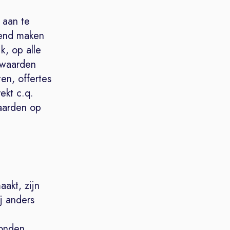
 aan te
kend maken
k, op alle
rwaarden
en, offertes
ekt c.q.
aarden op
aakt, zijn
j anders
bonden,