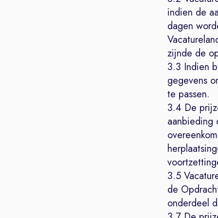
indien de aa
dagen worde
Vacatureland
zijnde de op
3.3 Indien b
gegevens onj
te passen.
3.4 De prij
aanbieding o
overeenkoms
herplaatsin
voortzettin
3.5 Vacatur
de Opdracht
onderdeel da
3.7 De prij