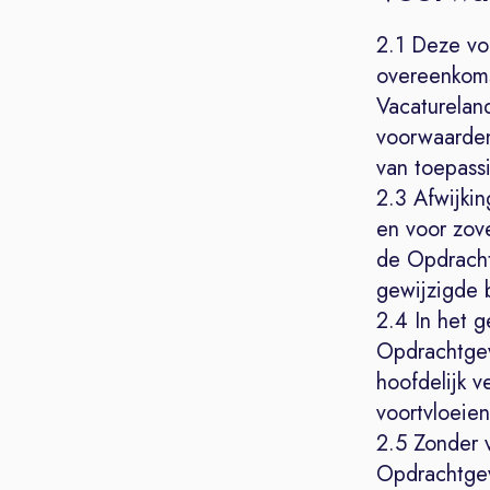
2.1 Deze vo
overeenkoms
Vacaturelan
voorwaarden
van toepassi
2.3 Afwijki
en voor zove
de Opdracht
gewijzigde 
2.4 In het 
Opdrachtgev
hoofdelijk 
voortvloeie
2.5 Zonder 
Opdrachtgeve