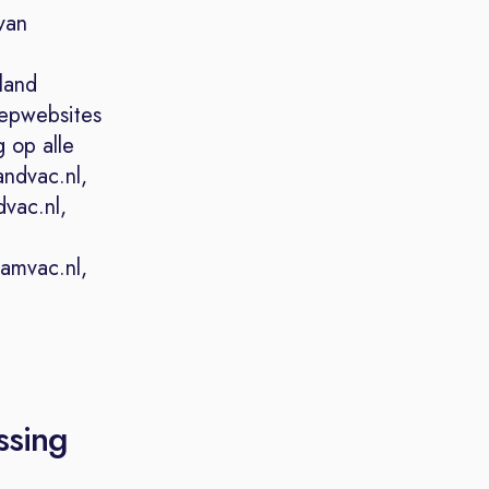
van
land
oepwebsites
 op alle
ndvac.nl,
dvac.nl,
Kamvac.nl,
ssing