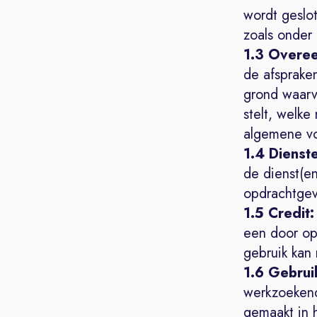
wordt geslo
zoals onder
1.3 Overe
de afsprake
grond waarv
stelt, welke
algemene vo
1.4 Dienst
de dienst(e
opdrachtgev
1.5 Credit:
een door op
gebruik kan
1.6 Gebrui
werkzoekend
gemaakt in 