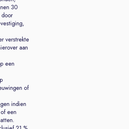
innen 30
 door
vestiging,
r verstrekte
hierover aan
op een
op
ieuwingen of
ngen indien
 of een
atten.
lusief 21 %