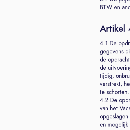
BTW en ande
Artikel
4.1 De opdra
gegevens di
de opdrachtg
de uitvoeri
tijdig, onbr
verstrekt, h
te schorten.
4.2 De opdr
van het Vaca
opgeslagen 
en mogelijk