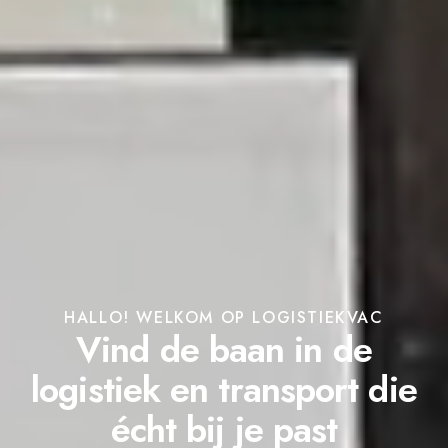
HALLO! WELKOM OP LOGISTIEKVAC
Vind de baan in de
logistiek en transport die
écht bij je past