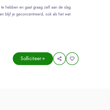
ek te hebben en gaat graag zelf aan de slag.
en blijf je geconcentreerd, ook als het wat
in de nachten werken? Dan is 18 jaar de
tillen en rolcontainers duwen.
ngels.
Solliciteer
edrag (VOG) aanleveren. Uiteraard krijg je
elijkheid tot verlenging.
e uurloon als je 's nachts of in de vroege