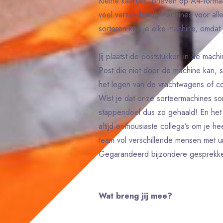
Kleine kaartjes, brieven op A4-formaa
veel verschillende machines voor all
sorteren ken je elke machine, omdat 
Jij plaatst de poststukken in de machi
Post die niet door de machine kan, 
het legen van de vrachtwagens of co
Wist je dat onze sorteermachines som
stappendoel dus zo gehaald! En het l
altijd enthousiaste collega’s om je 
team vol verschillende mensen met u
Gegarandeerd bijzondere gesprekk
Wat breng jij mee?