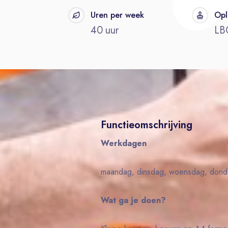
t
Uren per week
Opl
40 uur
LB
Functieomschrijving
Werkdagen
maandag, dinsdag, woensdag, donde
Wat ga je doen?