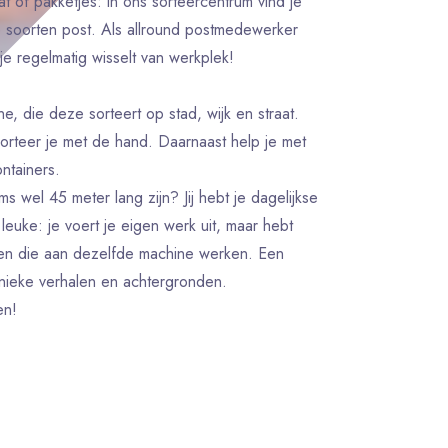
t of pakketjes: in ons sorteercentrum vind je
e soorten post. Als allround postmedewerker
je regelmatig wisselt van werkplek!
ne, die deze sorteert op stad, wijk en straat.
sorteer je met de hand. Daarnaast help je met
ntainers.
s wel 45 meter lang zijn? Jij hebt je dagelijkse
euke: je voert je eigen werk uit, maar hebt
heen die aan dezelfde machine werken. Een
nieke verhalen en achtergronden.
en!