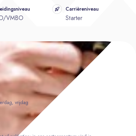
eidingsniveau
Carrièreniveau
O/VMBO
Starter
rdag, vrijdag