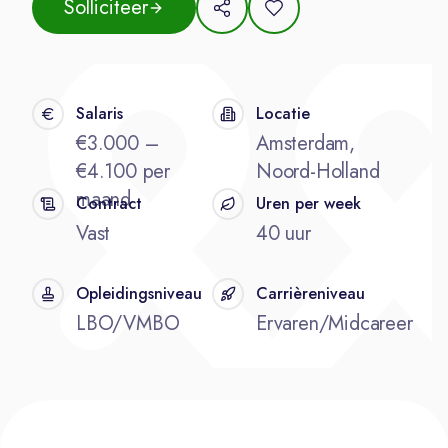
Solliciteer
Salaris
Locatie
€3.000 –
Amsterdam,
€4.100 per
Noord-Holland
maand
Contract
Uren per week
Vast
40 uur
Opleidingsniveau
Carrièreniveau
LBO/VMBO
Ervaren/Midcareer