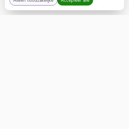
Alleen noodzakelijke
Accepteer alle
LOGISTIEKVAC
VACATURELAND
powered by
Inloggen voor Werkgevers
Vacatures
Niches
Werkgevers
Over Ons