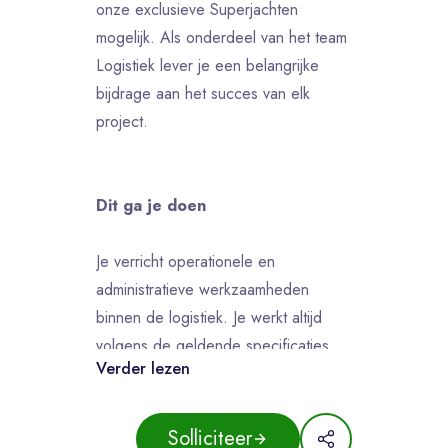
onze exclusieve Superjachten
mogelijk. Als onderdeel van het team
Logistiek lever je een belangrijke
bijdrage aan het succes van elk
project.
Dit ga je doen
Je verricht operationele en
administratieve werkzaamheden
binnen de logistiek. Je werkt altijd
volgens de geldende specificaties,
Verder lezen
orders en het veiligheidsbeleid.
Samen met je team van 8 collega’s
neem je verantwoordelijkheid voor de
Solliciteer