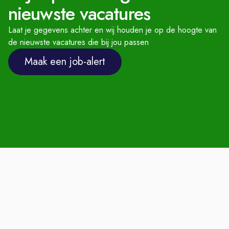
sinterklaasfeest of pubquiz.
nieuwste vacatures
Persoonlijke groei
: Toegang tot
Laat je gegevens achter en wij houden je op de hoogte van
volop opleidingsmogelijkheden via de
de nieuwste vacatures die bij jou passen
Feadship Academie, zodat je kunt
Maak een job-alert
blijven groeien.
Betaalde overuren.
Sluit je aan bij ons team en
ervaar de unieke sfeer van
werken aan superjachten bij
Royal Van Lent Shipyard!
Hoe kom je bij ons aan boord?
Telefonische intake
Kennismakings-gesprek en