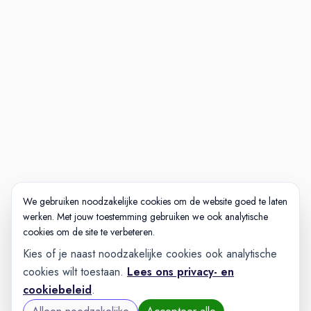
eventueel rondleiding/
meelopen
Vervolggesprek motivatie en
toekomst
Aanbod
Nog meer interessante
vacatures waar jouw
vakmanschap centraal staat
Wil jij meebouwen aan onze
superjachten? Bekijk ook onze
We gebruiken noodzakelijke cookies om de website goed te laten
werken. Met jouw toestemming gebruiken we ook analytische
andere vacatures.
cookies om de site te verbeteren.
Kies of je naast noodzakelijke cookies ook analytische
cookies wilt toestaan.
Lees ons privacy- en
cookiebeleid
.