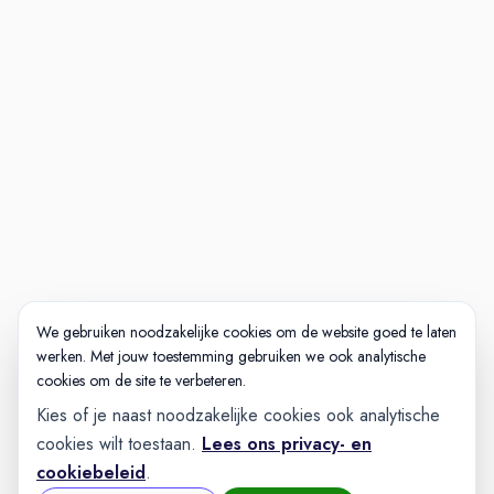
eventueel rondleiding/
meelopen
Vervolggesprek motivatie en
toekomst
Aanbod
Nog meer interessante
vacatures waar jouw
vakmanschap centraal staat
Wil jij meebouwen aan onze
superjachten? Bekijk ook onze
We gebruiken noodzakelijke cookies om de website goed te laten
werken. Met jouw toestemming gebruiken we ook analytische
andere vacatures.
cookies om de site te verbeteren.
Kies of je naast noodzakelijke cookies ook analytische
cookies wilt toestaan.
Lees ons privacy- en
cookiebeleid
.