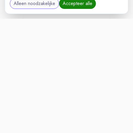
Alleen noodzakelijke
Accepteer alle
LOGISTIEKVAC
VACATURELAND
powered by
Inloggen voor Werkgevers
Vacatures
Niches
Werkgevers