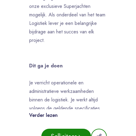
onze exclusieve Superjachten
mogelijk. Als onderdeel van het team
Logistiek lever je een belangrijke
bijdrage aan het succes van elk
project.
Dit ga je doen
Je verricht operationele en
administratieve werkzaamheden
binnen de logistiek. Je werkt altijd
volgens de geldende specificaties,
Verder lezen
orders en het veiligheidsbeleid.
Samen met je team van 8 collega’s
neem je verantwoordelijkheid voor de