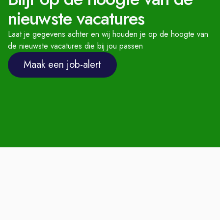
sinterklaasfeest of pubquiz.
nieuwste vacatures
Persoonlijke groei
: Toegang tot
Laat je gegevens achter en wij houden je op de hoogte van
volop opleidingsmogelijkheden via de
de nieuwste vacatures die bij jou passen
Feadship Academie, zodat je kunt
Maak een job-alert
blijven groeien.
Betaalde overuren.
Sluit je aan bij ons team en
ervaar de unieke sfeer van
werken aan superjachten bij
Royal Van Lent Shipyard!
Hoe kom je bij ons aan boord?
Telefonische intake
Kennismakings-gesprek en