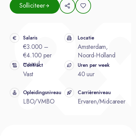
Solliciteer
Salaris
Locatie
€3.000 –
Amsterdam,
€4.100 per
Noord-Holland
maand
Contract
Uren per week
Vast
40 uur
Opleidingsniveau
Carrièreniveau
LBO/VMBO
Ervaren/Midcareer