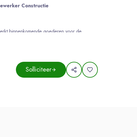
dewerker Constructie
erwerkt binnenkomende goederen voor de
len op kwaliteit, compleetheid en bruikbaarheid
f afkeur.
ng van goederen over opslaglocaties en
Solliciteer
orbereiding, 1e mannen, Aftersales en collega’s
eke goederenstromen.
raadbeheer van verpakkingsmaterialen en de
en denkt actief mee over de optimalisatie van
matisering.