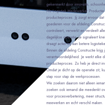
gekenmerkt door innovatie, schoonh
Als Logistiek Medewerker Productie 
productieproces. Jij zorgt ervoor d
goederen voor de afdeling Construct
controleert, verwerkt en verdeelt alle
dagelijkse operatie. Je signaleert k
draagt actief bij aan betere logistie
Binnen de afdeling Constructie krijg 
verantwoordelijkheid. Je werkt elke 
productieproces. Zo heb je direct inv
Omdat je dicht op de operatie zit, ku
stap voor stap de werkprocessen.
We zoeken daarom niet alleen ieman
zoeken ook iemand die meedenkt ove
voor procesverbetering, meer structuu
meewerken en echt verschil maken.