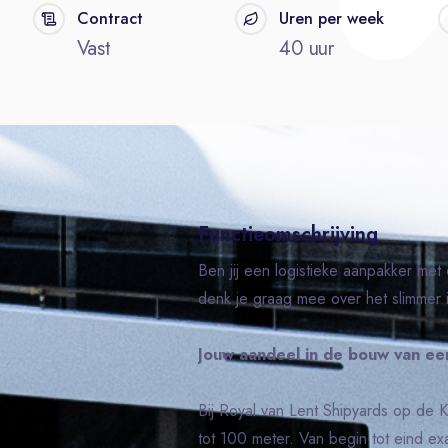
Contract
Uren per week
Vast
40 uur
Functieomschrijving
Ben jij een logistieke aanpakker met 
denk je graag mee over het slimmer i
Jouw aandeel in de bouw van ee
Bij Royal van Lent Shipyards op de
tot 100 meter. Van begin tot eind e