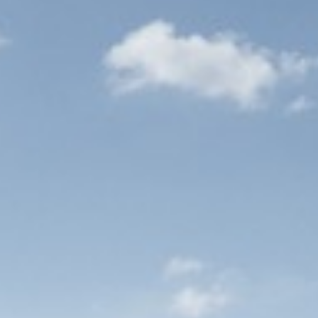
 zomer-BBQ, sinterklaasfeest of pubquiz.
olop opleidingsmogelijkheden via de Feadship
ien.
t huis en deels op een van onze prachtige
r de unieke sfeer wanneer je werkt aan
Shipyard.
tueel rondleiding/ meelopen
ekomst
s waar jouw vakmanschap centraal staat