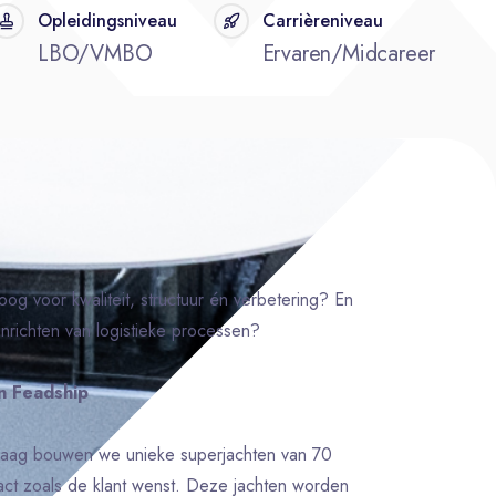
Opleidingsniveau
Carrièreniveau
LBO/VMBO
Ervaren/Midcareer
oog voor kwaliteit, structuur én verbetering? En
nrichten van logistieke processen?
n Feadship
 Kaag bouwen we unieke superjachten van 70
xact zoals de klant wenst. Deze jachten worden