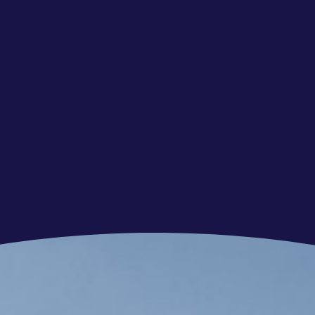
at jij groeit in je carrière. Tegelijk geniet je
k en privé. Daarom hebben we een
amengesteld:
n maximaal € 3900,-.
ct met uitzicht op een vast dienstverband.
ienstverband ontvang je maar liefst 40 vrije dagen
V-dagen).
vakantiegeld ontvang je een
 tot 2027.
winstuitkering (afhankelijk van).
solide pensioenregeling via PME en een
voor aanvullende pakketten.
r kilometer, op basis van je woon-werkafstand.
 personeelsvereniging die zorgt voor gezellige