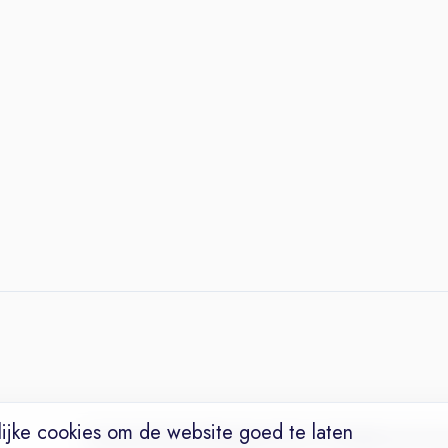
ijke cookies om de website goed te laten
Vacatures
Niches
Werkgevers
Over Ons
Maak een Suc