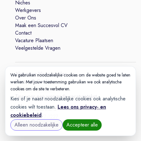
Niches
Werkgevers
Over Ons
Maak een Succesvol CV
Contact
Vacature Plaatsen
Veelgestelde Vragen
Algemene Voorwaarden
We gebruiken noodzakelijke cookies om de website goed te laten
Privacy & Cookie
werken. Met jouw toestemming gebruiken we ook analytische
Cookie-instellingen
cookies om de site te verbeteren.
Tips voor een wervende vacaturetekst
Kies of je naast noodzakelijke cookies ook analytische
cookies wilt toestaan.
Lees ons privacy- en
© 2025 Vacatureland
cookiebeleid
.
Build:
20260727-1227
Alleen noodzakelijke
Accepteer alle