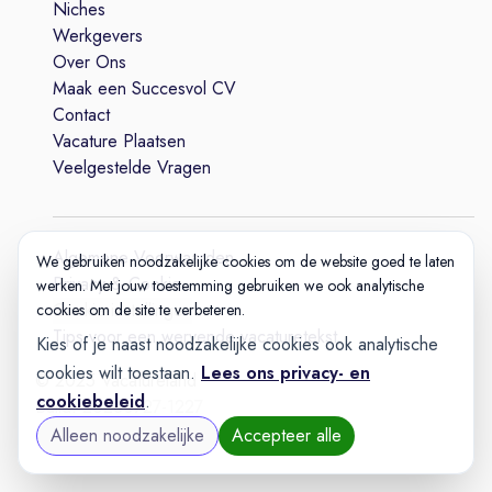
Niches
Werkgevers
Over Ons
Maak een Succesvol CV
Contact
Vacature Plaatsen
Veelgestelde Vragen
Algemene Voorwaarden
We gebruiken noodzakelijke cookies om de website goed te laten
Privacy & Cookie
werken. Met jouw toestemming gebruiken we ook analytische
Cookie-instellingen
cookies om de site te verbeteren.
Tips voor een wervende vacaturetekst
Kies of je naast noodzakelijke cookies ook analytische
cookies wilt toestaan.
Lees ons privacy- en
© 2025 Vacatureland
cookiebeleid
.
Build:
20260727-1227
Alleen noodzakelijke
Accepteer alle