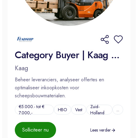
Category Buyer | Kaag of Amsterdam
Kaag
Beheer leveranciers, analyseer offertes en
optimaliseer inkoopkosten voor
scheepsbouwmaterialen.
€5.000.- tot €
Zuid-
HBO
Vast
...
7.000,-
Holland
Solliciteer nu
Lees verder