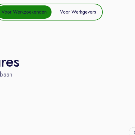
Voor Werkzoekenden
Voor Werkgevers
ures
 baan