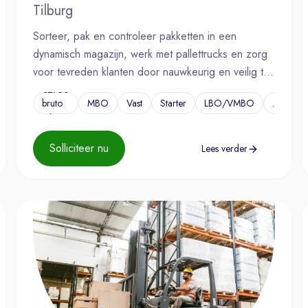
Tilburg
Sorteer, pak en controleer pakketten in een
dynamisch magazijn, werk met pallettrucks en zorg
voor tevreden klanten door nauwkeurig en veilig te
opereren.
€2750
bruto
MBO
Vast
Starter
LBO/VMBO
...
p/m
Solliciteer nu
Lees verder