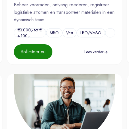
Beheer voorraden, ontvang гоederen, registreer
logistieke stromen en transporteer materialen in een
dynamisch team.
€3.000,- tot €
MBO
Vast
LBO/VMBO
...
4.100,-
Solliciteer nu
Lees verder