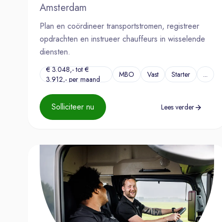
Amsterdam
Plan en coördineer transportstromen, registreer
opdrachten en instrueer chauffeurs in wisselende
diensten.
€ 3.048,- tot €
MBO
Vast
Starter
...
3.912,- per maand
Solliciteer nu
Lees verder