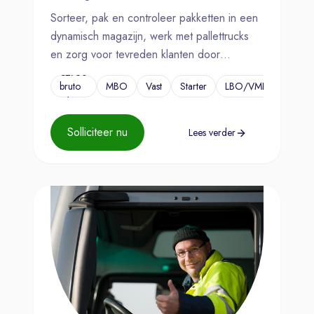
Sorteer, pak en controleer pakketten in een
dynamisch magazijn, werk met pallettrucks
en zorg voor tevreden klanten door
nauwkeurig en veilig te opereren.
€2750
bruto
MBO
Vast
Starter
LBO/VMBO
...
p/m
Solliciteer nu
Lees verder