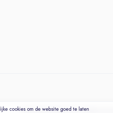
ijke cookies om de website goed te laten
Vacatures
Niches
Werkgevers
Over Ons
Maak een Suc